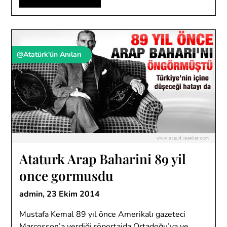
@Atatürk'ün Anıları
Ataturk Arap Baharini 89 yil
once gormusdu
admin,
23 Ekim 2014
Mustafa Kemal 89 yıl önce Amerikalı gazeteci
Marcosson’a verdiği röportajda Ortadoğu’ya ve