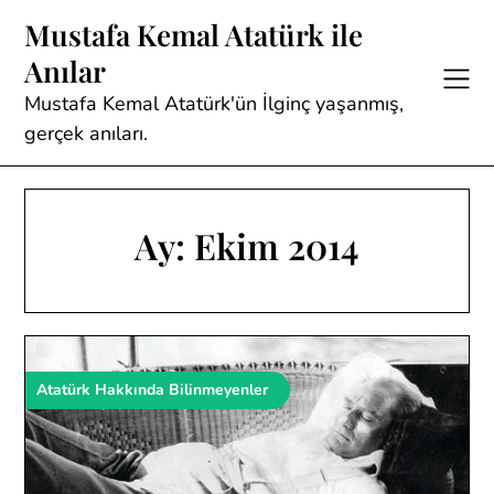
Skip
Mustafa Kemal Atatürk ile
to
Anılar
content
Mustafa Kemal Atatürk'ün İlginç yaşanmış,
gerçek anıları.
Ay:
Ekim 2014
Atatürk Hakkında Bilinmeyenler