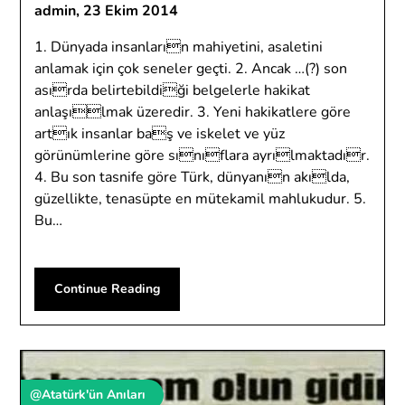
admin,
23 Ekim 2014
1. Dünyada insanların mahiyetini, asaletini
anlamak için çok seneler geçti. 2. Ancak …(?) son
asırda belirtebildiği belgelerle hakikat
anlaşılmak üzeredir. 3. Yeni hakikatlere göre
artık insanlar baş ve iskelet ve yüz
görünümlerine göre sınıflara ayrılmaktadır.
4. Bu son tasnife göre Türk, dünyanın akılda,
güzellikte, tenasüpte en mütekamil mahlukudur. 5.
Bu…
Continue Reading
@Atatürk'ün Anıları