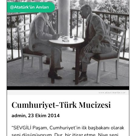
@Atatürk'ün Anıları
Cumhuriyet-Türk Mucizesi
admin,
23 Ekim 2014
“SEVGİLİ Paşam, Cumhuriyet’in ilk başbakanı olarak
seni düşünüyorum. Dur, hiç itiraz etme. Niye seni