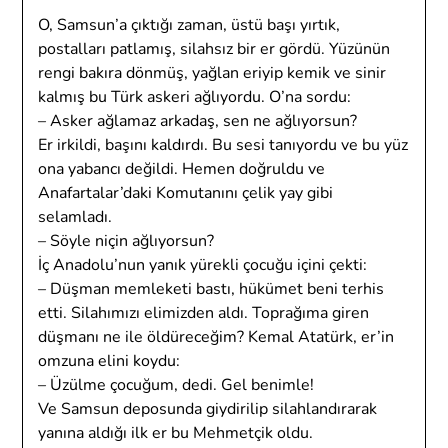
O, Samsun’a çıktığı zaman, üstü başı yırtık,
postalları patlamış, silahsız bir er gördü. Yüzünün
rengi bakıra dönmüş, yağlan eriyip kemik ve sinir
kalmış bu Türk askeri ağlıyordu. O’na sordu:
– Asker ağlamaz arkadaş, sen ne ağlıyorsun?
Er irkildi, başını kaldırdı. Bu sesi tanıyordu ve bu yüz
ona yabancı değildi. Hemen doğruldu ve
Anafartalar’daki Komutanını çelik yay gibi
selamladı.
– Söyle niçin ağlıyorsun?
İç Anadolu’nun yanık yürekli çocuğu içini çekti:
– Düşman memleketi bastı, hükümet beni terhis
etti. Silahımızı elimizden aldı. Toprağıma giren
düşmanı ne ile öldüreceğim? Kemal Atatürk, er’in
omzuna elini koydu:
– Üzülme çocuğum, dedi. Gel benimle!
Ve Samsun deposunda giydirilip silahlandırarak
yanına aldığı ilk er bu Mehmetçik oldu.