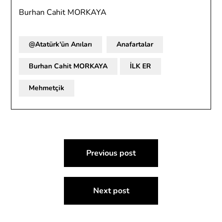
Burhan Cahit MORKAYA
@Atatürk'ün Anıları
Anafartalar
Burhan Cahit MORKAYA
İLK ER
Mehmetçik
Yazı
Previous post
gezinmesi
Next post