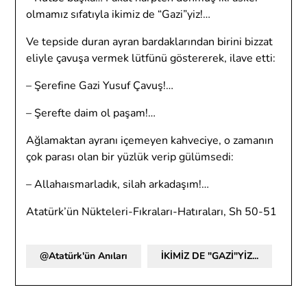
olmamız sıfatıyla ikimiz de “Gazi”yiz!…
Ve tepside duran ayran bardaklarından birini bizzat
eliyle çavuşa vermek lütfünü göstererek, ilave etti:
– Şerefine Gazi Yusuf Çavuş!…
– Şerefte daim ol paşam!…
Ağlamaktan ayranı içemeyen kahveciye, o zamanın
çok parası olan bir yüzlük verip gülümsedi:
– Allahaısmarladık, silah arkadaşım!…
Atatürk’ün Nükteleri-Fıkraları-Hatıraları, Sh 50-51
@Atatürk'ün Anıları
İKİMİZ DE "GAZİ"YİZ...