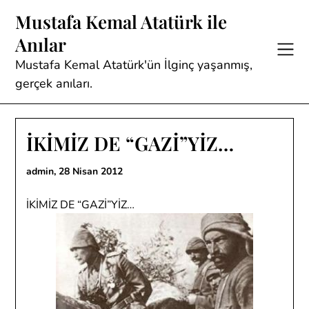
Skip
Mustafa Kemal Atatürk ile
to
Anılar
content
Mustafa Kemal Atatürk'ün İlginç yaşanmış,
gerçek anıları.
İKİMİZ DE “GAZİ”YİZ…
admin,
28 Nisan 2012
İKİMİZ DE “GAZİ”YİZ…