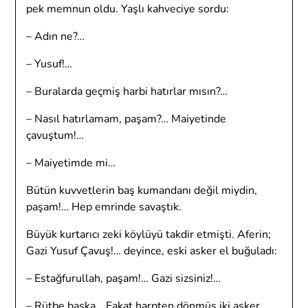
pek memnun oldu. Yaşlı kahveciye sordu:
– Adın ne?…
– Yusuf!…
– Buralarda geçmiş harbi hatırlar mısın?…
– Nasıl hatırlamam, paşam?… Maiyetinde
çavuştum!…
– Maiyetimde mi…
Bütün kuvvetlerin baş kumandanı değil miydin,
paşam!… Hep emrinde savaştık.
Büyük kurtarıcı zeki köylüyü takdir etmişti. Aferin;
Gazi Yusuf Çavuş!… deyince, eski asker el buğuladı:
– Estağfurullah, paşam!… Gazi sizsiniz!…
– Rütbe başka… Fakat harpten dönmüş iki asker