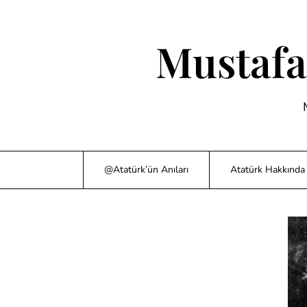
Skip
to
content
Mustafa
@Atatürk’ün Anıları
Atatürk Hakkında 