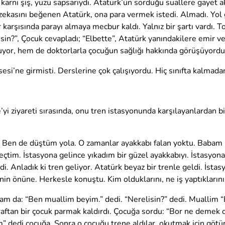
n karnı şiş, yüzü sapsarıydı. Atatürk’ün sorduğu suallere gayet ak
zekasını beğenen Atatürk, ona para vermek istedi. Almadı. Yol g
r karşısında parayı almaya mecbur kaldı. Yalnız bir şartı vardı. 
n?”, Çocuk cevapladı; “Elbette”, Atatürk yanındakilere emir ve
luyor, hem de doktorlarla çocuğun sağlığı hakkında görüşüyordu
esi’ne girmisti. Derslerine çok çalışıyordu. Hiç sınıfta kalmadan
yi ziyareti sırasında, onu tren istasyonunda karşılayanlardan b
tü. Ben de düştüm yola. O zamanlar ayakkabı falan yoktu. Baba
çtim. İstasyona gelince yıkadım bir güzel ayakkabıyı. İstasyon
ldi. Anladık ki tren geliyor. Atatürk beyaz bir trenle geldi. İst
in önüne. Herkesle konuştu. Kim olduklarını, ne iş yaptıklarını
dam da: “Ben muallim beyim.” dedi. “Nerelisin?” dedi. Muallim
araftan bir çocuk parmak kaldırdı. Çocuğa sordu: “Bor ne demek
m” dedi çocuğa. Sonra o çocuğu trene aldılar, okutmak için götü