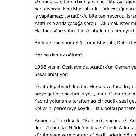
O sırada karşılarına bir sığırtmaç çıktı. Çocuğu
parıldıyordu. İsmi Mustafa idi. Türk çocuğunun 
iş yapılamazdı. Atatürk’ü bile tanımıyordu. Isra
Atatürk o anda çocuğa sordu: “Okumak ister misi
Hastanesi’ne yatırdılar. Atatürk, onu hem yok
Bir kaç sene sonra Sığırtmaç Mustafa, Kuleli Lis
Bor ne demek oğlum?
1938 yılının Ocak ayında, Atatürk’ün Osmaniye’
Sakar anlatıyor;
“Atatürk geliyor! dediler. Herkes yollara düş
oraya gelince baktım ki yol çamur. Çamurdan ge
Kadirli yolunun o taraftan acı bir düdük sesi ge
Kollarını pencereye koydu. Halk doldu penceren
Adamın birine dedi ki: “Sen ne iş yaparsın?” A
dedi. Adam da “Niğde’nin kazası” dedi. Arka t
sürülmeyen yere bor deriz.” dedi. “Aferin oğlu