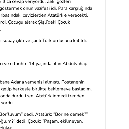
ıllıca cevap veriyordu. Zeki gözleri
östermek onun vazifesi idi. Para karşılığında
Torbasındaki cevizlerden Atatürk’e verecekti.
rdi. Çocuğu alarak Şişli’deki Çocuk
.
 subay çıktı ve şanlı Türk ordusuna katıldı.
iri ve o tarihte 14 yaşında olan Abdulvahap
m bana Adana yemenisi almıştı. Postanenin
a gelip herkesle birlikte beklemeye başladım.
asyonda durdu tren. Atatürk inmedi trenden.
 sordu.
 “Bor’luyum” dedi. Atatürk: “Bor ne demek?”
 oğlum?” dedi. Çocuk: “Paşam, ekilmeyen,
rdüler.