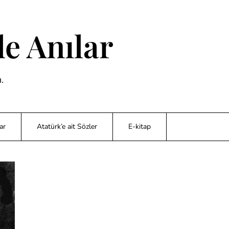
e Anılar
.
ar
Atatürk’e ait Sözler
E-kitap