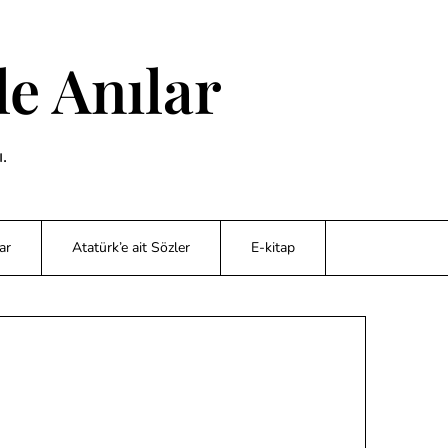
e Anılar
.
ar
Atatürk’e ait Sözler
E-kitap