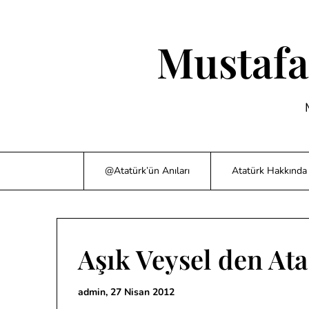
Skip
to
content
Mustafa
@Atatürk’ün Anıları
Atatürk Hakkında 
Aşık Veysel den Ata
admin,
27 Nisan 2012