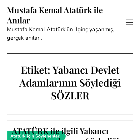
Skip
Mustafa Kemal Atatürk ile
to
Anılar
content
Mustafa Kemal Atatürk'ün İlginç yaşanmış,
gerçek anıları.
Etiket:
Yabancı Devlet
Adamlarının Söylediği
SÖZLER
ATATÜRK ile ilgili Yabancı
Atatürk için Söylenenler