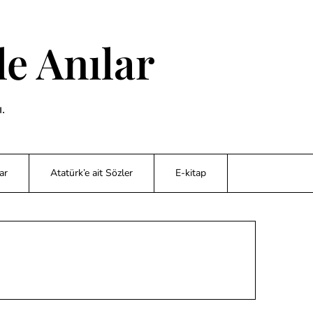
e Anılar
.
ar
Atatürk’e ait Sözler
E-kitap