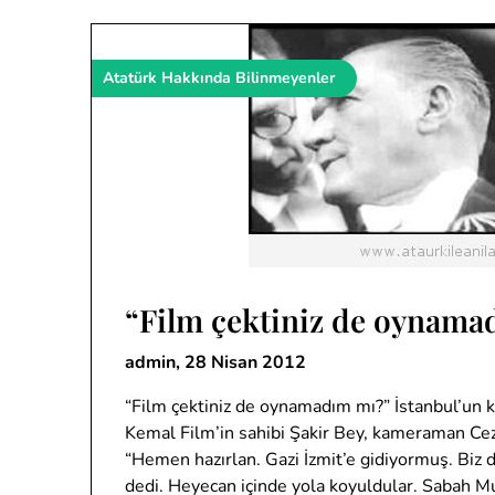
Atatürk Hakkında Bilinmeyenler
“Film çektiniz de oynama
admin,
28 Nisan 2012
“Film çektiniz de oynamadım mı?” İstanbul’un ku
Kemal Film’in sahibi Şakir Bey, kameraman Cezm
“Hemen hazırlan. Gazi İzmit’e gidiyormuş. Biz d
dedi. Heyecan içinde yola koyuldular. Sabah M