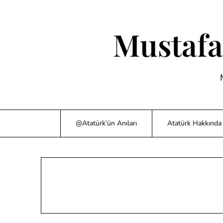
Skip
to
content
Mustafa
@Atatürk’ün Anıları
Atatürk Hakkında 