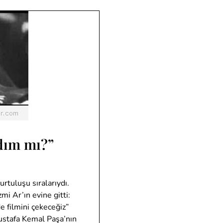
dım mı?”
rtuluşu sıralarıydı.
i Ar’ın evine gitti:
e filmini çekeceğiz”
ustafa Kemal Paşa’nın