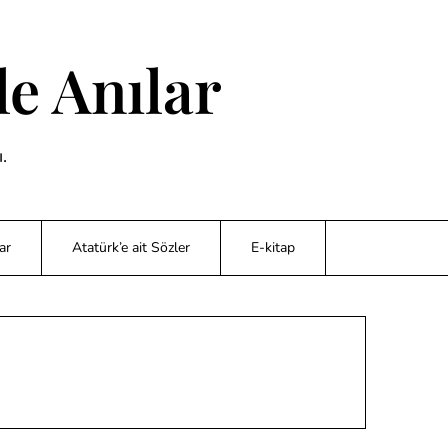
e Anılar
.
ar
Atatürk’e ait Sözler
E-kitap