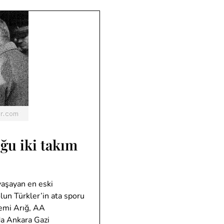
ğu iki takım
yaşayan en eski
olun Türkler’in ata sporu
kemi Arığ, AA
da Ankara Gazi