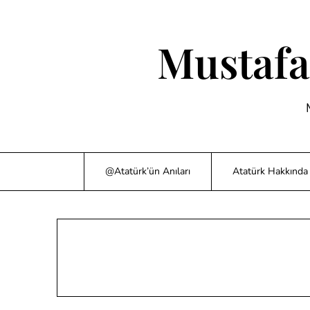
Skip
to
content
Mustafa
@Atatürk’ün Anıları
Atatürk Hakkında 