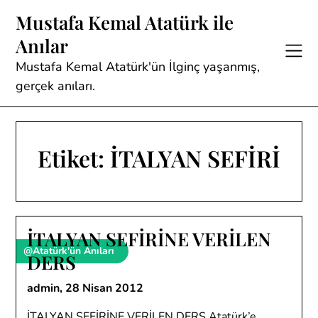
Skip
Mustafa Kemal Atatürk ile
to
Anılar
content
Mustafa Kemal Atatürk'ün İlginç yaşanmış,
gerçek anıları.
Etiket:
İTALYAN SEFİRİ
İTALYAN SEFİRİNE VERİLEN
@Atatürk'ün Anıları
DERS
admin,
28 Nisan 2012
İTALYAN SEFİRİNE VERİLEN DERS Atatürk’e