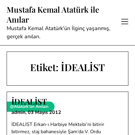
Skip
Mustafa Kemal Atatürk ile
to
Anılar
content
Mustafa Kemal Atatürk'ün İlginç yaşanmış,
gerçek anıları.
Etiket:
İDEALİST
İDEALİST
@Atatürk'ün Anıları
admin,
03 Mayıs 2012
İDEALİST Erkan-ı Harbiye Mektebi’ni bitirir
bitirmez, staj bahanesiyle Şam’da V. Ordu