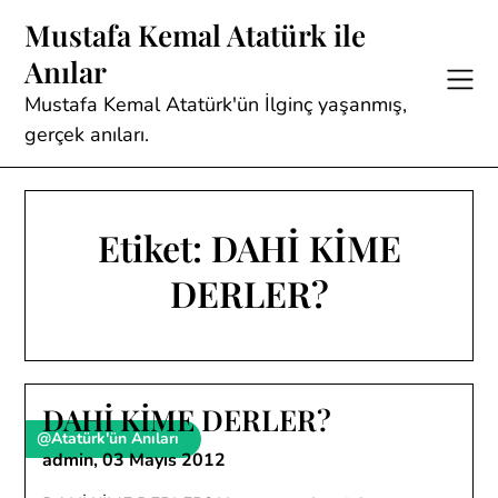
Skip
Mustafa Kemal Atatürk ile
to
Anılar
content
Mustafa Kemal Atatürk'ün İlginç yaşanmış,
gerçek anıları.
Etiket:
DAHİ KİME
DERLER?
DAHİ KİME DERLER?
@Atatürk'ün Anıları
admin,
03 Mayıs 2012