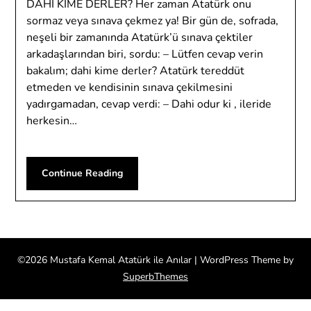
DAHİ KİME DERLER? Her zaman Atatürk onu
sormaz veya sınava çekmez ya! Bir gün de, sofrada,
neşeli bir zamanında Atatürk’ü sınava çektiler
arkadaşlarından biri, sordu: – Lütfen cevap verin
bakalım; dahi kime derler? Atatürk tereddüt
etmeden ve kendisinin sınava çekilmesini
yadırgamadan, cevap verdi: – Dahi odur ki , ileride
herkesin…
Continue Reading
©2026 Mustafa Kemal Atatürk ile Anılar
| WordPress Theme by
SuperbThemes