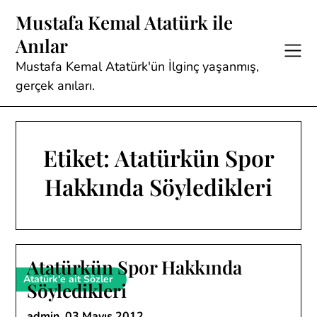
Skip
Mustafa Kemal Atatürk ile
to
Anılar
content
Mustafa Kemal Atatürk'ün İlginç yaşanmış,
gerçek anıları.
Etiket:
Atatürkün Spor
Hakkında Söyledikleri
Atatürkün Spor Hakkında
Atatürk'e ait Sözler
Söyledikleri
admin,
03 Mayıs 2012