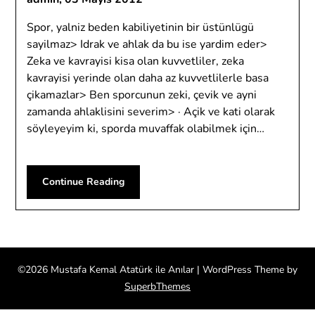
Spor, yalniz beden kabiliyetinin bir üstünlügü
sayilmaz> Idrak ve ahlak da bu ise yardim eder>
Zeka ve kavrayisi kisa olan kuvvetliler, zeka
kavrayisi yerinde olan daha az kuvvetlilerle basa
çikamazlar> Ben sporcunun zeki, çevik ve ayni
zamanda ahlaklisini severim> · Açik ve kati olarak
söyleyeyim ki, sporda muvaffak olabilmek için…
Continue Reading
©2026 Mustafa Kemal Atatürk ile Anılar
| WordPress Theme by
SuperbThemes