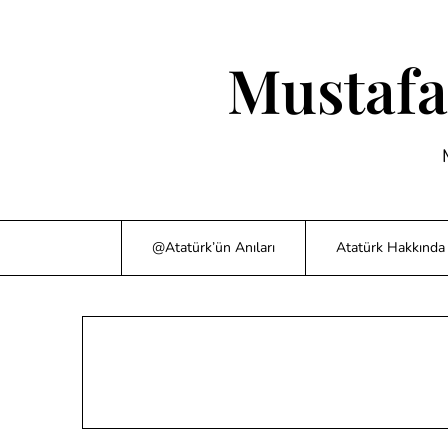
Skip
to
content
Mustafa
@Atatürk’ün Anıları
Atatürk Hakkında 