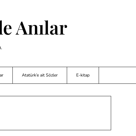
e Anılar
.
ar
Atatürk’e ait Sözler
E-kitap