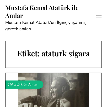
Skip
Mustafa Kemal Atatürk ile
to
Anılar
content
Mustafa Kemal Atatürk'ün İlginç yaşanmış,
gerçek anıları.
Etiket:
ataturk sigara
@Atatürk'ün Anıları