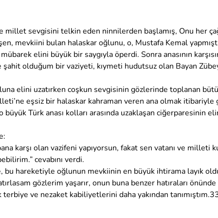
e millet sevgisini telkin eden ninnilerden başlamış, Onu her ç
etişen, mevkiini bulan halaskar oğlunu, o, Mustafa Kemal yapmışt
n mübarek elini büyük bir saygıyla öperdi. Sonra anasının karşı
şahit olduğum bir vaziyeti, kıymeti hudutsuz olan Bayan Zübey
luna elini uzatırken coşkun sevgisinin gözlerinde toplanan büt
lleti’ne eşsiz bir halaskar kahraman veren ana olmak itibariyle
o büyük Türk anası kolları arasında uzaklaşan ciğerparesinin eli
e:
 karşı olan vazifeni yapıyorsun, fakat sen vatanı ve milleti kur
ebilirim.” cevabını verdi.
bu hareketiyle oğlunun mevkiinin en büyük ihtirama layık oldu
tırlasam gözlerim yaşarır, onun buna benzer hatıraları önünd
 terbiye ve nezaket kabiliyetlerini daha yakından tanımıştım.3