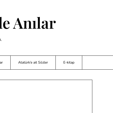
e Anılar
.
ar
Atatürk’e ait Sözler
E-kitap