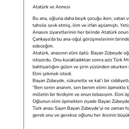
Atatürk ve Annesi
Bu ana, oğluna daha beşik çocuğu iken, vatan v
tahsile sevk etmiş, ilim ve irfan aşılamıştı. Y
Anasını ziyaretlerinin her birinde Atatürk onu
Çankaya’da bu ana-oğul görüşmelerinin birinde 
edeceğim.
Atatürk, anasının elini öptü. Bayan Zübeyde oğ
istiyordu. Onu kucakladıktan sonra aziz Türk Mi
bahtiyarlığını gülen ve şirin yüzünden okurken 
Elini çekmek istedi.
Bayan Zübeyde, sükunetle ve kat’i bir ciddiyetl
“Ben senin ananım, sen benim elimi öpmekle bana
milletin bir ferdiyim ve onun tebasıyım. Elini öp
Oğlunun elini öpmekten ziyade Bayan Zübeyde, 
Türk anası Sayın Bayan Zübeyde’yi ne zaman ha
gerek onu ve gerekse oğlunu her ikisinin büyük