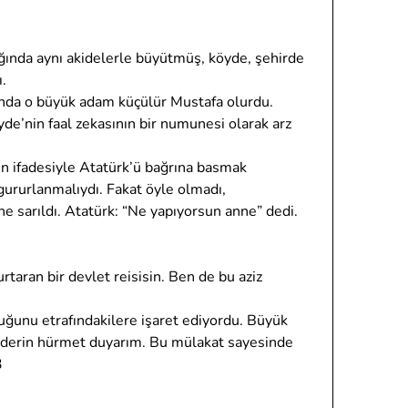
ağında aynı akidelerle büyütmüş, köyde, şehirde
ı.
sında o büyük adam küçülür Mustafa olurdu.
de’nin faal zekasının bir numunesi olarak arz
ün ifadesiyle Atatürk’ü bağrına basmak
 gururlanmalıydı. Fakat öyle olmadı,
ne sarıldı. Atatürk: “Ne yapıyorsun anne” dedi.
taran bir devlet reisisin. Ben de bu aziz
ğunu etrafındakilere işaret ediyordu. Büyük
e derin hürmet duyarım. Bu mülakat sayesinde
3